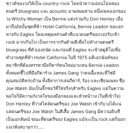
ซาวด์ของวงให้เป็น country-rock โดยนำความอ่อนโยนของ
ดนตรี bluegrass และ acoustic มาผสมผสาน หนึ่งเพลงเอกของ
วง Witchy Woman เป็น Bernie แต่งร่วมกับ Don Henley เมื่อ
มาถึงอัลบั้มชุดที่ห้า Hotel California, Bernie Leadon ขอแยก
ทางกับ Eagles โดยเหตุผลส่วนตัวที่แนวดนตรีของวงปรับเข้า
rock มากเกินไป เป็นการจากกันด้วยดีเพื่อไปทำงานดนตรี
bluegrass ที่ตัวเองถนัด และก่อนที่ Eagles จะเข้าสตูดิโอเพื่อ
ทำงานชุดที่ห้า Hotel California ในปี 1975 มติเอกฉันท์ของ
สมาชิกที่ต้องสรรหามือกีตาร์คนใหม่มาแทน Bernie Leadon
ทั้งหมดชี้ไปที่มือกีตาร์วง James Gang ว่าคนนี้แหละที่ใช่มี
คุณสมบัติครบถ้วน ทั้งลีลาการเล่นกีตาร์, ร้อง และเชียนเพลง ชื่อ
Joe Walsh นับเป็นจิ๊กซอว์ที่ใช่จริงๆสำหรับ Eagles แต่ในความ
พอใจก็มีความกังวลใจของมือกลองและหัวหน้าวง (ในที่เข้าใจ)
Don Henley ที่ว่าสไตล์ดนตรีของ Joe Walsh เข้ากับวงได้แน่
แต่ดนตรีของ Joe Walsh ในสีเสื้อ James Gang มีความดิบที่
เป็นเอกลัษณ์ ขณะที่ดนตรีของ Eagles แม้จะเป็น rock แต่ก็ออก
แนวฟังสบายกว่า…..