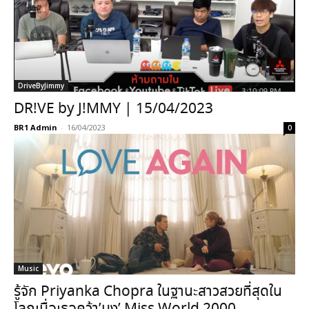
DriveByJimmy
DR!VE by J!MMY | 15/04/2023
BR1 Admin
-
16/04/2023
0
Music
รู้จัก Priyanka Chopra ในฐานะสาวสวยที่สุดใน