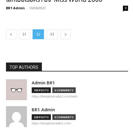
โลกเมื่อเธอคว้า’มง’ Miss World 2000
BR1 Admin
-
16/04/2023
0
31
32
33
TOP AUTHORS
Admin BR1
193 POSTS
0 COMMENTS
https://bangkokradio1.com/web
BR1 Admin
328 POSTS
0 COMMENTS
https://bangkokradio1.com/