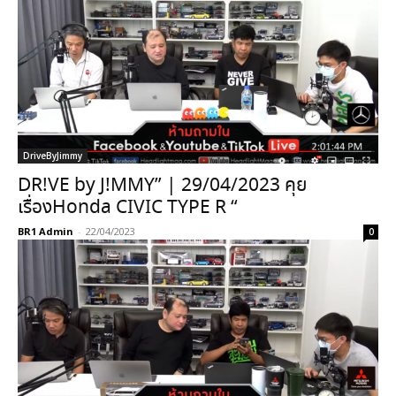
DriveByJimmy
DR!VE by J!MMY” | 29/04/2023 คุย
เรื่องHonda CIVIC TYPE R “
BR1 Admin
-
22/04/2023
0