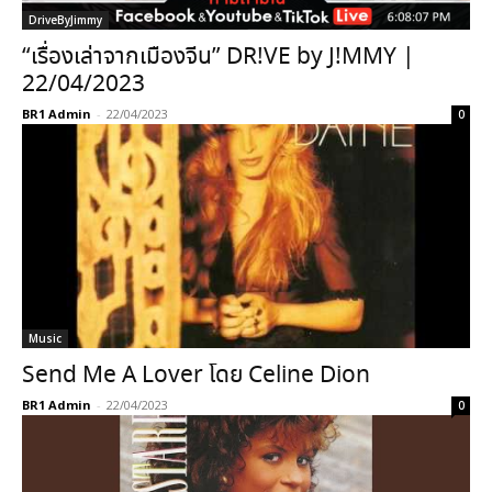
DriveByJimmy
“เรื่องเล่าจากเมืองจีน” DR!VE by J!MMY |
22/04/2023
BR1 Admin
-
22/04/2023
0
Music
Send Me A Lover โดย Celine Dion
BR1 Admin
-
22/04/2023
0