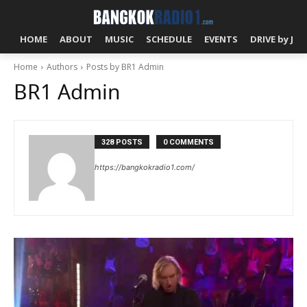
HOME
ABOUT
MUSIC
SCHEDULE
EVENTS
DRIVE by J!
Home
Authors
Posts by BR1 Admin
BR1 Admin
328 POSTS
0 COMMENTS
https://bangkokradio1.com/