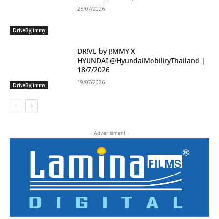
25/07/2026
DriveByJimmy
DR!VE by J!MMY X
HYUNDAI ‪@HyundaiMobilityThailand‬ |
18/7/2026
19/07/2026
DriveByJimmy
- Advertisment -