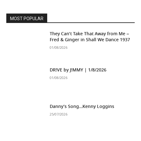
MOST POPULAR
They Can’t Take That Away from Me –
Fred & Ginger in Shall We Dance 1937
01/08/2026
DR!VE by J!MMY | 1/8/2026
01/08/2026
Danny’s Song…Kenny Loggins
25/07/2026