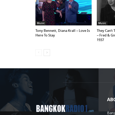
Music
Music
Tony Bennett, Diana Krall – Love Is
They Can’t 
Here To Stay
– Fred & Gi
1937
AB
Bang