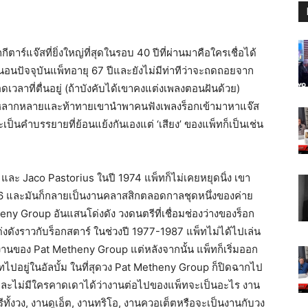
ร์แจ๊สที่ยิ่งใหญ่ที่สุดในรอบ 40 ปีที่ผ่านมาคือใครเชื่อได้
น่นอนปัจจุบันแพ็ทอายุ 67 ปีและยังไม่มีท่าทีว่าจะถดถอยจาก
วลาที่ตื่นอยู่ (ถ้าบังคับได้เขาคงแต่งเพลงตอนฝันด้วย)
ต่ก็หลากหลายและท้าทายเขานำพาคนฟังเพลงร็อกเข้ามาหาแจ๊ส
ป็นคำบรรยายที่ย้อนแย้งกันเองแต่ ‘เสียง’ ของแพ็ทก็เป็นเช่น
ey และ Jaco Pastorius ในปี 1974 แพ็ทก็ไม่เคยหยุดนิ่ง เขา
76 และมันก็กลายเป็นงานคลาสสิกตลอดกาลชุดหนึ่งของค่าย
y Group อันแสนโด่งดัง วงดนตรีที่เชื่อมช่องว่างของร็อก
ดังราวกับร็อกสตาร์ ในช่วงปี 1977-1987 แพ็ทไม่ได้ไปเล่น
งานของ Pat Metheny Group แต่หลังจากนั้น แพ็ทก็เริ่มออก
็ทไปอยู่ในอัลบั้ม ในที่สุดวง Pat Metheny Group ก็ปิดฉากไป
) และไม่มีใครคาดเดาได้ว่างานต่อไปของแพ็ทจะเป็นอะไร งาน
ตรีทั้งวง, งานดูเอ็ต, งานทริโอ, งานควอเต็ตหรือจะเป็นงานกับวง