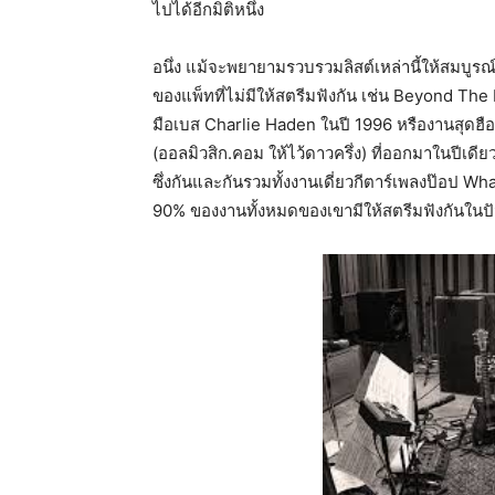
ไปได้อีกมิติหนึ่ง
อนึ่ง แม้จะพยายามรวบรวมลิสต์เหล่านี้ให้สมบูรณ์ที
ของแพ็ทที่ไม่มีให้สตรีมฟังกัน เช่น Beyond The
มือเบส Charlie Haden ในปี 1996 หรืองานสุดฮื
(ออลมิวสิก.คอม ให้ไว้ดาวครึ่ง) ที่ออกมาในปีเดี
ซึ่งกันและกันรวมทั้งงานเดี่ยวกีตาร์เพลงป๊อป What
90% ของงานทั้งหมดของเขามีให้สตรีมฟังกันในปั