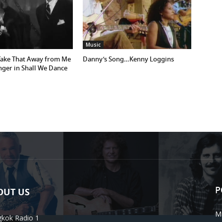
Music
Take That Away from Me
Danny’s Song…Kenny Loggins
nger in Shall We Dance
P
OUT US
M
kok Radio 1