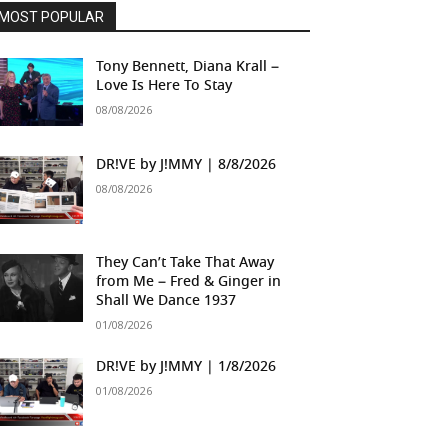
MOST POPULAR
Tony Bennett, Diana Krall –
Love Is Here To Stay
08/08/2026
DR!VE by J!MMY | 8/8/2026
08/08/2026
They Can’t Take That Away
from Me – Fred & Ginger in
Shall We Dance 1937
01/08/2026
DR!VE by J!MMY | 1/8/2026
01/08/2026