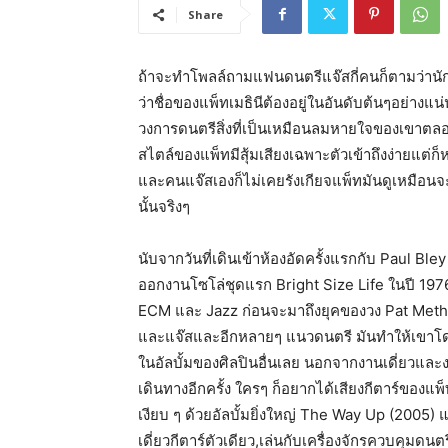
Share
ถ้าจะทำโพลล์ถามแฟนดนตรีแจ๊สกี่คนก็ตามว่านักกีตา
ว่าชื่อของแพ็ทเมธินีต้องอยู่ในอันดับต้นๆอย่างแ
วงการดนตรีสิ่งที่เป็นเหมือนลมหายใจของเขาตลอดเ
สไตล์ของแพ็ทมีสุ้มเสียงเฉพาะตัวเข้าถึงง่ายแ
และคนแจ๊สเองก็ไม่เคยรังเกียจแพ็ทมันดูเหมือนจะเ
นั้นจริงๆ
นับจากวันที่เดินเข้าห้องอัดครั้งแรกกับ Paul Bl
ออกงานโซโล่ชุดแรก Bright Size Life ในปี 19
ECM และ Jazz ก่อนจะมาถึงยุคของวง Pat Methen
และแจ๊สและอีกหลายๆ แนวดนตรี มันทำให้เขาโด่ง
ในอัลบั้มของศิลปินอื่นเลย นอกจากงานเดี่ยวและ
เดินทางอีกครั้ง ใครๆ ก็อยากได้เสียงกีตาร์ของแพ
เงียบ ๆ ด้วยอัลบั้มยิ่งใหญ่ The Way Up (2005
เดี่ยวกีตาร์ตัวเดียว,เล่นกับเครื่องจักรควบคุมดน