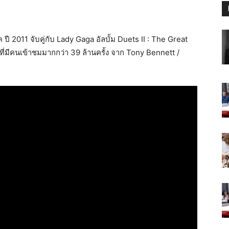
ี 2011 จับคู่กับ Lady Gaga อัลบั้ม Duets II : The Great
่มีคนเข้าชมมากกว่า 39 ล้านครั้ง จาก Tony Bennett /