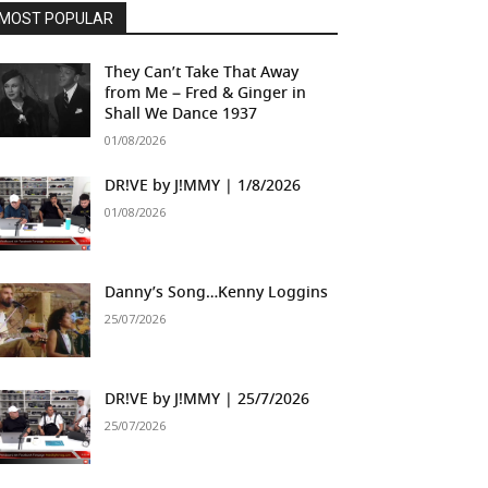
MOST POPULAR
They Can’t Take That Away
from Me – Fred & Ginger in
Shall We Dance 1937
01/08/2026
DR!VE by J!MMY | 1/8/2026
01/08/2026
Danny’s Song…Kenny Loggins
25/07/2026
DR!VE by J!MMY | 25/7/2026
25/07/2026