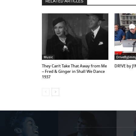
RELATED ARTICLES
Music
DriveByJimm
They Can’t Take That Away from Me
DR!VE by J
– Fred & Ginger in Shall We Dance
1937