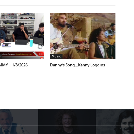
y
Music
!MMY | 1/8/2026
Danny’s Song…Kenny Loggins