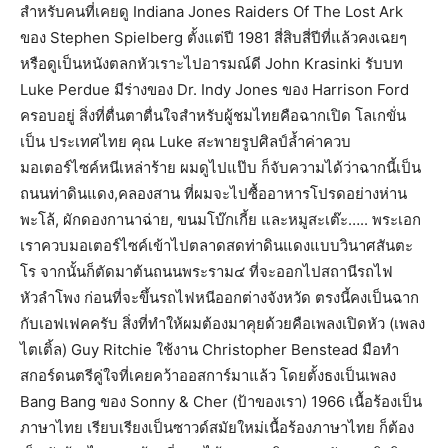
สำหรับคนที่เคยดู Indiana Jones Raiders Of The Lost Ark
ของ Stephen Spielberg ตั้งแต่ปี 1981 สี่สิบสี่ปีที่แล้วคงเฉยๆ
หรือดูเป็นหนังตลกหัวเราะไปอารมณ์ดี John Krasinki รับบท
Luke Perdue มีร่างของ Dr. Indy Jones ของ Harrison Ford
ครอบอยู่ สิ่งที่ตื่นตาตื่นใจสำหรับผู้ชมไทยคือฉากเปิด โลเกขั่น
เป็น ประเทศไทย คุณ Luke สะพายรูปศิลป์ล้ำค่าควบ
มอเตอร์ไซค์หนีเหล่าร้าย ผมดูไปแป๊บ ก็จับความได้ว่าฉากนี้เป็น
ถนนท่าดินแดง,คลองสาน ที่ผมจะไปซื้ออาหารโปรดอย่างห่าน
พะโล้, ผักดองกานาฉ่าย, ขนมโบ๊กเกี้ย และหมูสะเต๊ะ….. พระเอก
เราควบมอเตอร์ไซค์เข้าไปตลาดสดท่าดินแดงแบบวินาศสันตะ
โร จากนั้นก็ตัดมาต้นถนนพระราม๔ ที่จะออกไปสถานีรถไฟ
หัวลำโพง ก่อนที่จะขึ้นรถไฟหนีออกต่างจังหวัด ตรงนี้คงเป็นฉาก
กับเอฟเฟคครับ สิ่งที่ทำให้ผมต้องมาคุยด้วยคือเพลงเปิดหัว (เพลง
ไตเติ้ล) Guy Ritchie ใช้งาน Christopher Benstead มือทำ
สกอร์ดนตรีคู่ใจที่เคยคว้าออสการ์มาแล้ว โดยตั้งธงเป็นเพลง
Bang Bang ของ Sonny & Cher (ป้าของเรา) 1966 เนื้อร้องเป็น
ภาษาไทย เรียบเรียงเป็นซาวด์สมัยใหม่เนื้อร้องภาษาไทย ก็ต้อง