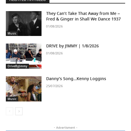
They Can’t Take That Away from Me –
Fred & Ginger in Shall We Dance 1937
01/08/2026
Music
DR!VE by J!MMY | 1/8/2026
01/08/2026
DriveByJimmy
Danny’s Song…Kenny Loggins
25/07/2026
Music
- Advertisment -