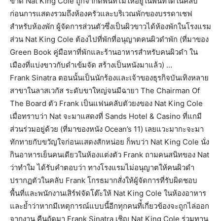
ขาด Nat King Cole ถูกจำกัดพื้นที่ไม่ให้อยู่ในพื้นที่ใดในคลับ
ก่อนการแสดงรวมถึงห้องครัวและบริเวณพักของบรรดาเชฟ
สำหรับห้องพัก ผู้จัดการส่วนตัวซึ่งเป็นผิวขาวได้ห้องพักในโรงแรม
ส่วน Nat King Cole ต้องไปที่พักที่อนุญาตคนผิวดำพัก (ที่มาของ
Green Book คู่มือหาที่พักและร้านอาหารสำหรับคนผิวดำ ใน
เมืองที่แบ่งขาวกับดำเข้มจัด สร้างเป็นหนังมาแล้ว) …
Frank Sinatra ตอนนั้นเป็นนักร้องและเจ้าของธุรกิจบันเทิงหลาย
สาขาในลาสเวกัส ระดับขาใหญ่จนมีฉายา The Chairman Of
The Board ตัว Frank เป็นแฟนคลับตัวยงของ Nat King Cole
เมื่อทราบว่า Nat จะมาแสดงที่ Sands Hotel & Casino ที่แกมี
ส่วนร่วมอยู่ด้วย (ที่มาของหนัง Ocean’s 11) เลยแวะมากะจะมา
ทักทายกับขวัญใจก่อนแสดงสักหน่อย ก็พบว่า Nat King Cole นั่ง
กินอาหารเย็นคนเดียวในห้องแต่งตัว Frank ถามคนสนิทของ Nat
ว่าทำใม ได้รับคำตอบว่า ทางโรงแรมไม่อนุญาตให้คนผิวดำ
ปรากฏตัวในคลับ Frank โกรธมากสั่งให้ผู้จัดการที่รับผิดชอบ
พื้นที่และพนักงานเสิร์ฟจัดโต๊ะให้ Nat King Cole ในห้องอาหาร
และย้ำว่าหากมีเหตุการณ์แบบนี้อีกทุกคนที่้เกี่ยวข้องจะถูกไล่ออก
จากงาน คืนถัดมา Frank Sinatra เชิญ Nat King Cole ร่วมทาน