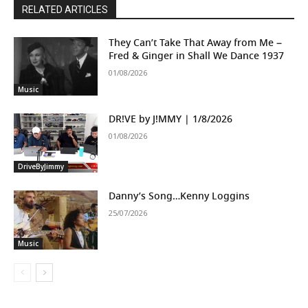
RELATED ARTICLES
They Can’t Take That Away from Me –
Fred & Ginger in Shall We Dance 1937
01/08/2026
Music
DR!VE by J!MMY | 1/8/2026
01/08/2026
DriveByJimmy
Danny’s Song…Kenny Loggins
25/07/2026
Music