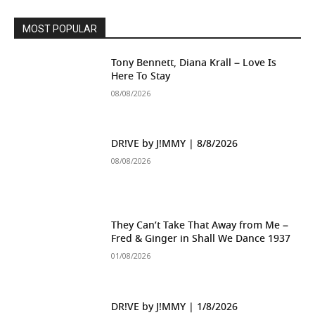
MOST POPULAR
Tony Bennett, Diana Krall – Love Is
Here To Stay
08/08/2026
DR!VE by J!MMY | 8/8/2026
08/08/2026
They Can’t Take That Away from Me –
Fred & Ginger in Shall We Dance 1937
01/08/2026
DR!VE by J!MMY | 1/8/2026