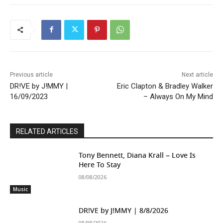
Previous article
Next article
DR!VE by J!MMY |
Eric Clapton & Bradley Walker
16/09/2023
– Always On My Mind
RELATED ARTICLES
Tony Bennett, Diana Krall – Love Is
Here To Stay
08/08/2026
Music
DR!VE by J!MMY | 8/8/2026
08/08/2026