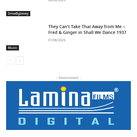
DriveByJimmy
They Can’t Take That Away from Me –
Fred & Ginger in Shall We Dance 1937
01/08/2026
Music
- Advertisment -