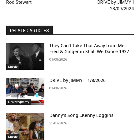
Rod Stewart
DR!VE by J!MMY |
28/09/2024
RELATED ARTICLES
They Can’t Take That Away from Me –
Fred & Ginger in Shall We Dance 1937
01/08/2026
Music
DR!VE by J!MMY | 1/8/2026
01/08/2026
DriveByJimmy
Danny’s Song…Kenny Loggins
25/07/2026
Music