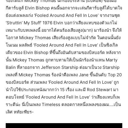
ร้องได้แก่ Mickey Thomas นักร้องประสาน (แบ๊คอัพ) ของมือ
กีตาร์บลูส์ Elvin Bishop คนนี้นอกจากจะเล่นกีตาร์บลูส์ได้บาดใจ
ยังแต่งเพลงเก่ง ‘Fooled Around And Fell In Love’ จากงานชุด
‘Struttin’ My Stuff’ 1976 Elvin บอกว่าเสียงแหบของตัวแกไม่
เหมาะกับบทเพลงนี้ อยากได้คนร้องเสียงสูง(มาก) มาร้องนำ จึงให้
โอกาส Mickey Thomas เสียงร้องสูงแบบไม่จำกัด ในตอนนั้นยัง
โนเนม ผลลัพธ์ ‘Fooled Around And Fell In Love’ เป็นซิงเกิล
เดียวของ Elvin Bishop ที่ขึ้นถึงอันดับสามของบิลบอร์ด หลังจาก
นั้น Mickey Thomas ถูกทาบทามให้เป็นนักร้องนำแทน Marty
Balin ที่ลาออกจาก Jefferson Starship ต่อมาเป็นวง Starship
เพลงที่ Mickey Thomas ร้องนำคือเพลง Jane ขึ้นอันดับ Top 20
ของบิลบอร์ด ส่วนเพลง ‘Fooled Around And Fell In Love’ ถูก
นำไปใช้ประกอบหนังมากกว่า 15 เรื่อง และมี Rod Stewart มา
ตอบโจทย์ ‘Fooled Around And Fell In Love’ ว่าเสียงแหบก็เพ
ราะดีน่ะ นี่เป็นเพลง Timeless ตลอดกาลหนึ่งเพลงของผม….เป็น
เลิศ หทัยเฑียร-