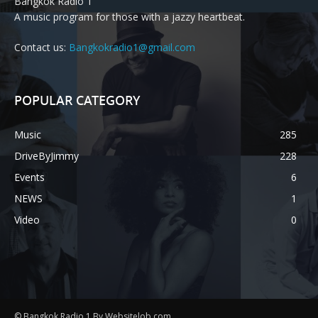
Bangkok Radio 1
A music program for those with a jazzy heartbeat.
Contact us:
Bangkokradio1@gmail.com
POPULAR CATEGORY
Music
285
DriveByJimmy
228
Events
6
NEWS
1
Video
0
© Bangkok Radio 1 By Websitelob.com