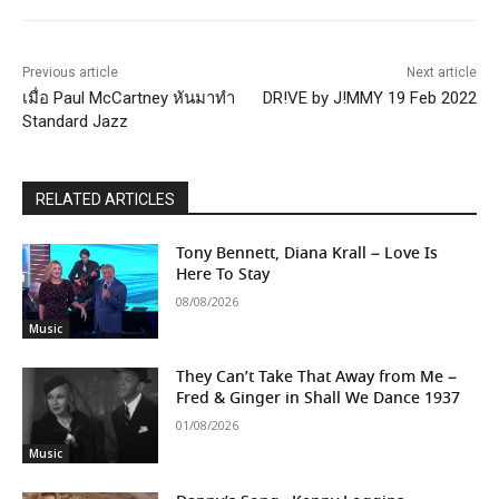
Previous article
Next article
เมื่อ Paul McCartney หันมาทำ
DR!VE by J!MMY 19 Feb 2022
Standard Jazz
RELATED ARTICLES
Tony Bennett, Diana Krall – Love Is
Here To Stay
08/08/2026
Music
They Can’t Take That Away from Me –
Fred & Ginger in Shall We Dance 1937
01/08/2026
Music