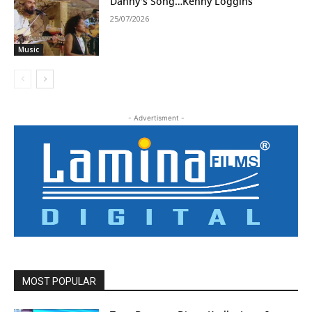
Danny’s Song…Kenny Loggins
25/07/2026
Music
- Advertisment -
MOST POPULAR