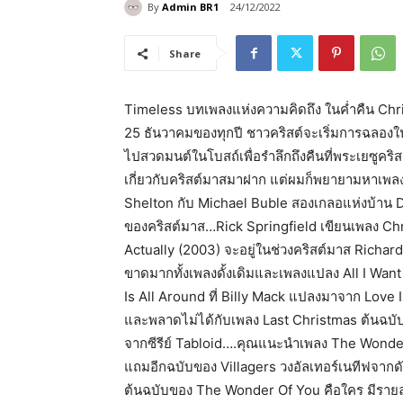
By
Admin BR1
24/12/2022
Share
Timeless บทเพลงแห่งความคิดถึง ในค่ำคืน Christm
25 ธันวาคมของทุกปี ชาวคริสต์จะเริ่มการฉลองใน
ไปสวดมนต์ในโบสถ์เพื่อรำลึกถึงคืนที่พระเยซูคริ
เกี่ยวกับคริสต์มาสมาฝาก แต่ผมก็พยายามหาเพลงค
Shelton กับ Michael Buble สองเกลอแห่งบ้าน
ของคริสต์มาส…Rick Springfield เขียนเพลง Ch
Actually (2003) จะอยู่ในช่วงคริสต์มาส Richard C
ขาดมากทั้งเพลงดั้งเดิมและเพลงแปลง All I Wan
Is All Around ที่ Billy Mack แปลงมาจาก Love 
และพลาดไม่ได้กับเพลง Last Christmas ต้นฉบั
จากซีรีย์ Tabloid….คุณแนะนำเพลง The Wonder 
แถมอีกฉบับของ Villagers วงอัลเทอร์เนทีฟจากดับบ
ต้นฉบับของ The Wonder Of You คือใคร มีรายล