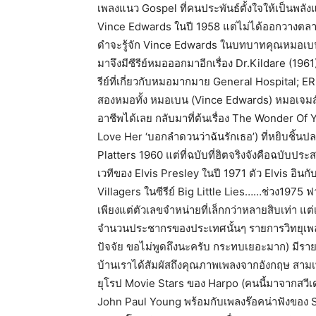
เพลงแนว Gospel ที่คนประพันธ์ตั้งใจให้เป็นพลังแห
Vince Edwards ในปี 1958 แต่ไม่ได้ออกวางตลาดจ
ดำจะรู้จัก Vince Edwards ในบทบาทคุณหมอเบน เค
มาจึงมีซีรีย์หมอออกมาอีกเรื่อง Dr.Kildare (196
รีย์ที่เกี่ยวกับหมอมากมาย General Hospital; 
สองหมอทั้ง หมอเบน (Vince Edwards) หมอเจมส์ (
อาชีพได้เลย กลับมาที่ต้นเรื่อง The Wonder Of 
Love Her ‘บอกลำดวนว่าฉันรักเธอ’) ที่หยิบชิ้นป
Platters 1960 แต่ที่ฉบับที่ฮิตจริงจังคือฉบั
เวทีของ Elvis Presley ในปี 1971 ตัว Elvis อิน
Villagers ในซีรีย์ Big Little Lies……ช่วง1975 ฟา
เพียงแต่ตัวเลขจำหน่ายที่เล็กกว่าหลายสิบเท่า แ
จำนวนประชากรของประเทศนั้นๆ รายการวิทยุเพล
ปัจจัย ขอไม่พูดถึงนะครับ กระทบเยอะมาก) มีรายกา
บ้านเราได้สัมผัสถึงคุณภาพเพลงจากอังกฤษ สามเพลง
ยุโรป Movie Stars ของ Harpo (คนนี้มาจากสวีเ
John Paul Young พร้อมกับเพลงร๊อคน่าฟังของ 