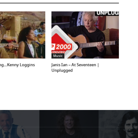
Music
ng…Kenny Loggins
Janis Ian – At Seventeen |
Unplugged