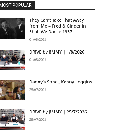
MOST POPULAR
They Can’t Take That Away
from Me – Fred & Ginger in
Shall We Dance 1937
01/08/2026
DR!VE by J!MMY | 1/8/2026
01/08/2026
Danny’s Song…Kenny Loggins
25/07/2026
DR!VE by J!MMY | 25/7/2026
25/07/2026