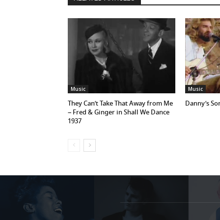
Music
Music
They Can’t Take That Away from Me
Danny’s So
– Fred & Ginger in Shall We Dance
1937