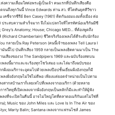
่งความเลื่อมใสต่อพระผู้เป็นเจ้า คนแรกที่บันทึกเสียงคือ
นถึงทุกวันนี้ Vince Edwards ท่าน สว. ที่โตทันยุคทีวีขาว
ซี่จากซีรีย์ Ben Casey (1961) ติดกันงอมแงมทั้งเมือง ต่อ
1) ประสบความสำเร็จมาก จึงไม่แปลกใจที่โทรทัศน์อเมริกันมีซี
ER; Grey’s Anatomy; House; Chicago MED… ที่ต้องพูดถึง
Richard Chamberlain) ชีวิตจริงร้องเพลงได้ดีระดับนักร้อง
You กลายเป็น Ray Peterson (คนนี้เจ้าของเพลง Tell Laura I
ลามันนี้ไป บันทึกเสียง 1959 กลายเป็นเพลงฮิตตามมาเป็น The
บประสานเสียงของวง The Sandpipers 1969 และฉบับร้องสดบน
กับเพลงนี้มากและจะร้องทุกโชว์เสมอ และไล่มาถึงฉบับของ
กฝั่งอเมริกาจะอุดมไปด้วยเพลงป๊อปชั้นเยี่ยมฝั่งอังกฤษก็มี
ต่เพลงฝั่งอังกฤษไม่ใช่ไม่ดีพอ เพียงแต่ยอดจำหน่ายเป็นไปตาม
งสากลบ้านเราก็เลยเทไปที่เพลงจากอเมริกา (ด้วยหลาย
รวิทยุที่เปิดเพลงจากฝั่งอังกฤษเป็นหลักก็มีและทำให้ผู้ฟัง
ที่จะเปิดในคืนนี้ อาจไม่ใหญ่โตที่ตลาดอเมริกันแต่ไม่ใช่ที่
ดน); Music ของ John Miles และ Love Is In The Air ของ
Styx; Marty Balin; Santana เพลงจากแฟรนไชส์ James