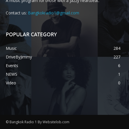
A music program for those with a jazzy heartbeat.
Contact us:
Bangkokradio1@gmail.com
POPULAR CATEGORY
Music
284
DriveByJimmy
227
Events
6
NEWS
1
Video
0
© Bangkok Radio 1 By Websitelob.com