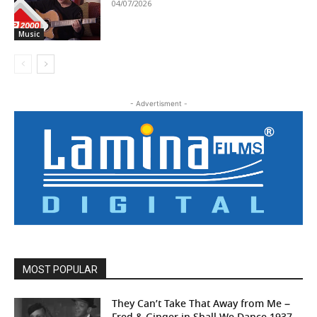
04/07/2026
Music
- Advertisment -
MOST POPULAR
They Can’t Take That Away from Me –