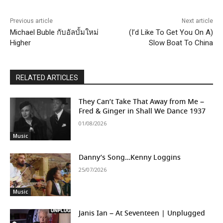
Previous article
Next article
Michael Buble กับอัลบั้มใหม่
(I’d Like To Get You On A)
Higher
Slow Boat To China
RELATED ARTICLES
They Can’t Take That Away from Me –
Fred & Ginger in Shall We Dance 1937
01/08/2026
Music
Danny’s Song…Kenny Loggins
25/07/2026
Music
Janis Ian – At Seventeen | Unplugged